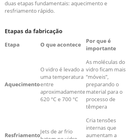
duas etapas fundamentais: aquecimento e
resfriamento rápido.
Etapas da fabricação
Por que é
Etapa
O que acontece
importante
As moléculas do
O vidro é levado a
vidro ficam mais
uma temperatura
“móveis”,
Aquecimento
entre
preparando o
aproximadamente
material para o
620 °C e 700 °C
processo de
têmpera
Cria tensões
internas que
Jets de ar frio
Resfriamento
aumentam a
batem no vidro