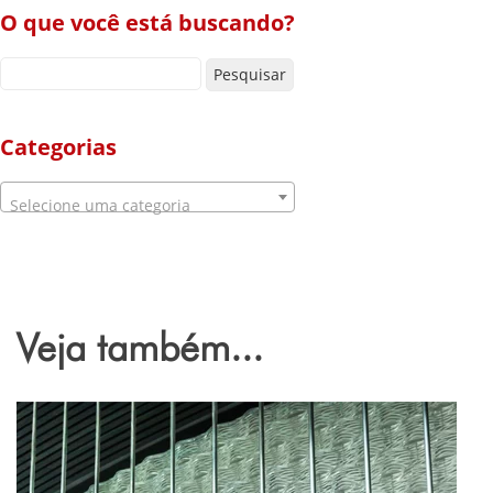
O que você está buscando?
Pesquisar por:
Categorias
Selecione uma categoria
Veja também...