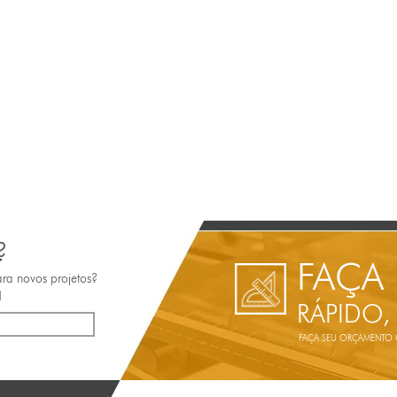
?
FAÇA
ara novos projetos?
!
RÁPIDO,
FAÇA SEU ORÇAMENTO ON