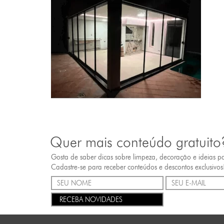
Quer mais conteúdo gratuito
Gosta de saber dicas sobre limpeza, decoração e ideias p
Cadastre-se para receber conteúdos e descontos exclusivos
RECEBA NOVIDADES