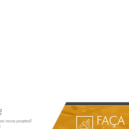
?
FAÇA
ara novos projetos?
!