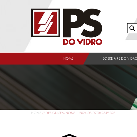
HOME
SOBRE A PS DO VIDR
HOME
//
DESIGN SEM NOME – 2024-05-09T042849.395