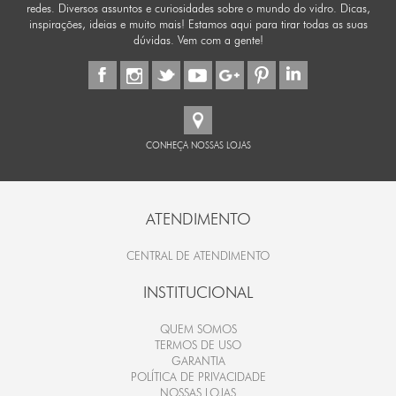
redes. Diversos assuntos e curiosidades sobre o mundo do vidro. Dicas,
inspirações, ideias e muito mais! Estamos aqui para tirar todas as suas
dúvidas. Vem com a gente!
CONHEÇA NOSSAS LOJAS
ATENDIMENTO
CENTRAL DE ATENDIMENTO
INSTITUCIONAL
QUEM SOMOS
TERMOS DE USO
GARANTIA
POLÍTICA DE PRIVACIDADE
NOSSAS LOJAS