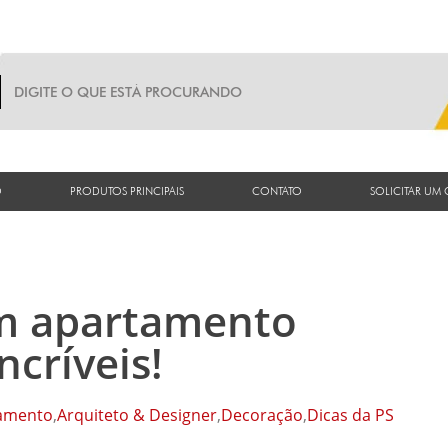
O
PRODUTOS PRINCIPAIS
CONTATO
SOLICITAR UM
m apartamento
ncríveis!
amento
,
Arquiteto & Designer
,
Decoração
,
Dicas da PS