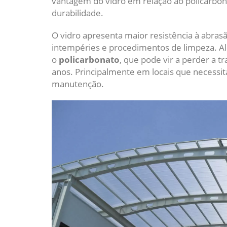
vantagem do vidro em relação ao policarbon
durabilidade.
O vidro apresenta maior resistência à abra
intempéries e procedimentos de limpeza. Al
o
policarbonato
, que pode vir a perder a t
anos. Principalmente em locais que necess
manutenção.