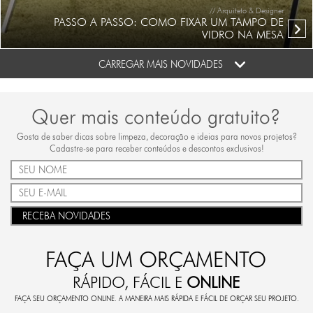
// Arquiteto & Designer
PASSO A PASSO: COMO FIXAR UM TAMPO DE
VIDRO NA MESA
CARREGAR MAIS NOVIDADES
Quer mais conteúdo gratuito?
Gosta de saber dicas sobre limpeza, decoração e ideias para novos projetos?
Cadastre-se para receber conteúdos e descontos exclusivos!
RECEBA NOVIDADES
FAÇA UM ORÇAMENTO
RÁPIDO, FÁCIL E
ONLINE
FAÇA SEU ORÇAMENTO ONLINE. A MANEIRA MAIS RÁPIDA E FÁCIL DE ORÇAR SEU PROJETO.