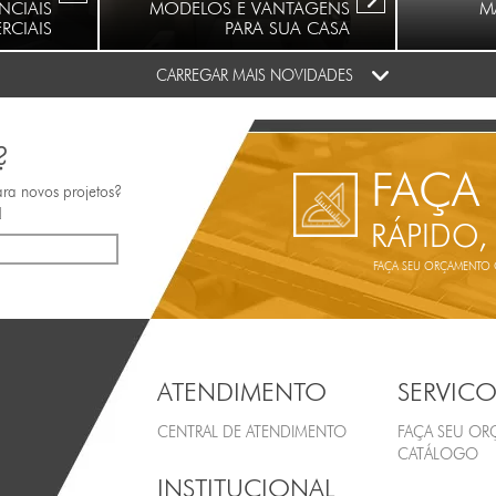
NCIAIS
MODELOS E VANTAGENS
M
RCIAIS
PARA SUA CASA
CARREGAR MAIS NOVIDADES
?
FAÇA
ara novos projetos?
!
RÁPIDO,
FAÇA SEU ORÇAMENTO ON
ATENDIMENTO
SERVICO
CENTRAL DE ATENDIMENTO
FAÇA SEU O
CATÁLOGO
INSTITUCIONAL