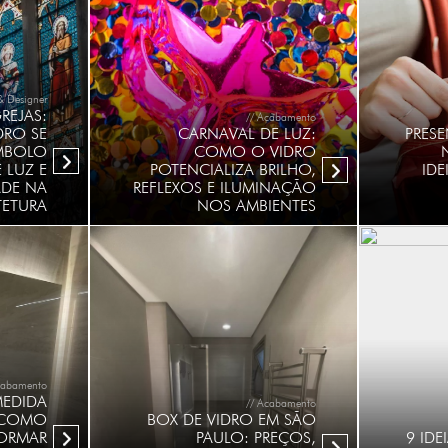
 & Designer
GREJAS:
// Acabamento
RO SE
CARNAVAL DE LUZ:
PRESE
MBOLO
COMO O VIDRO
 LUZ E
POTENCIALIZA BRILHO,
IDE
ADE NA
REFLEXOS E ILUMINAÇÃO
TETURA
NOS AMBIENTES
cabamento
MEDIDA
// Acabamento
 COMO
BOX DE VIDRO EM SÃO
ORMAR
PAULO: PREÇOS,
9 IDE