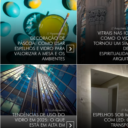
// Arquiteto
VITRAIS NAS I
// Aparadores
DECORAÇÃO DE
COMO O VID
PÁSCOA: COMO USAR
TORNOU UM SÍ
ESPELHOS E VIDRO PARA
DE
VALORIZAR A MESA E OS
ESPIRITUALID
AMBIENTES
ARQUI
// Acabamento
// A
TENDÊNCIAS DE USO DO
ESPELHOS SOB 
VIDRO EM 2025: O QUE
COM LED:
ESTÁ EM ALTA EM
TRANSF