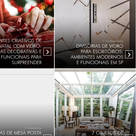
// Casa
NTES CRIATIVOS DE
// Acabamento
NATAL COM VIDRO:
DIVISÓRIAS DE VIDRO
IAS DECORATIVAS E
PARA ESCRITÓRIOS:
FUNCIONAIS PARA
AMBIENTES MODERNOS
SURPREENDER
E FUNCIONAIS EM SP
// Acessórios
// Criativo
IAS DE MESA POSTA
7 OBJETOS DE