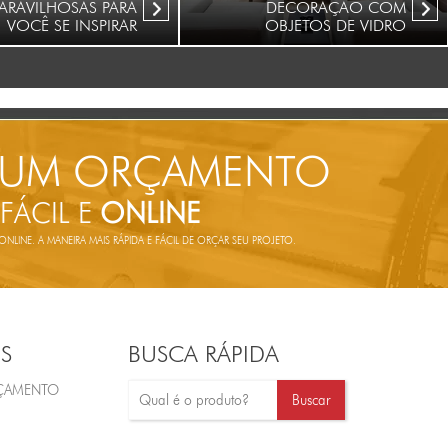
ARAVILHOSAS PARA
DECORAÇÃO COM
VOCÊ SE INSPIRAR
OBJETOS DE VIDRO
 UM ORÇAMENTO
 FÁCIL E
ONLINE
LINE. A MANEIRA MAIS RÁPIDA E FÁCIL DE ORÇAR SEU PROJETO.
S
BUSCA RÁPIDA
RÇAMENTO