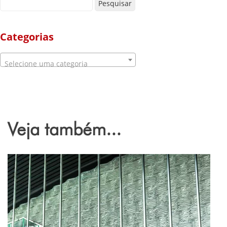
Pesquisar por:
Categorias
Selecione uma categoria
Veja também...