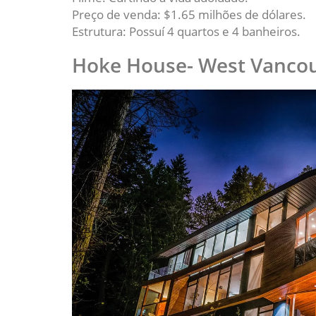
Preço de venda: $1.65 milhões de dólares.
Estrutura: Possuí 4 quartos e 4 banheiros.
Hoke House- West Vanco