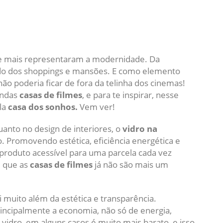
ue mais representaram a modernidade. Da
do dos shoppings e mansões. E como elemento
não poderia ficar de fora da telinha dos cinemas!
indas
casas de filmes
, e para te inspirar, nesse
ela
casa dos sonhos.
Vem ver!
uanto no design de interiores, o
vidro na
. Promovendo estética, eficiência energética e
roduto acessível para uma parcela cada vez
, que as
casas de filmes
já não são mais um
 muito além da estética e transparência.
rincipalmente a economia, não só de energia,
idro, em alguns casos é muito mais barato, e isso