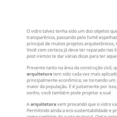
O vidro talvez tenha sido um dos objetos q
transparência, passando pelo fumê espelha
principal de muitos projetos arquitetônicos, 
Você com certeza já deve ter reparado nas l
post iremos te dar várias dicas para ter aqu
Presente tanto na área da construção civil, q
arquitetura
tem sido cada vez mais aplicado
principalmente econômica; se tornando um p
maior da população. E é justamente por isso
sonho, você também pode projetar a sua!
A
arquitetura
vem provando que o vidro vai
Permitindo ainda a eco-sustentabilidade e p
como também de custo material. Optar pelo v