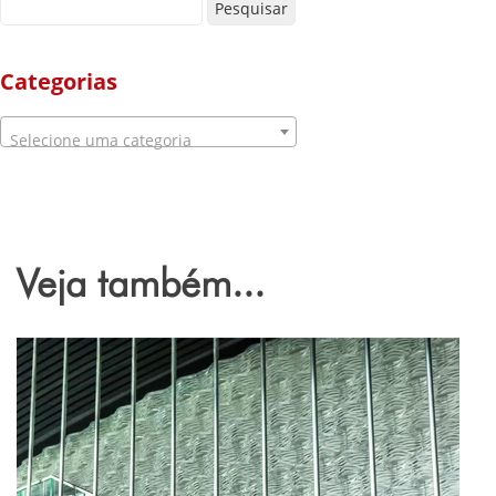
Pesquisar por:
Categorias
Selecione uma categoria
Veja também...