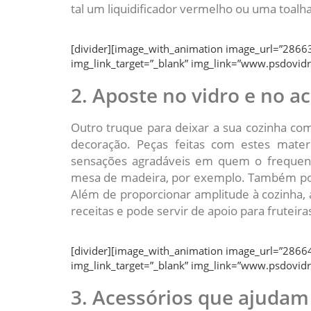
tal um liquidificador vermelho ou uma toal
[divider][image_with_animation image_url=”28663
img_link_target=”_blank” img_link=”www.psdovidr
2. Aposte no vidro e no ac
Outro truque para deixar a sua cozinha com
decoração. Peças feitas com estes mate
sensações agradáveis em quem o frequen
mesa de madeira, por exemplo. Também p
Além de proporcionar amplitude à cozinha, 
receitas e pode servir de apoio para fruteir
[divider][image_with_animation image_url=”28664
img_link_target=”_blank” img_link=”www.psdovidr
3. Acessórios que ajudam