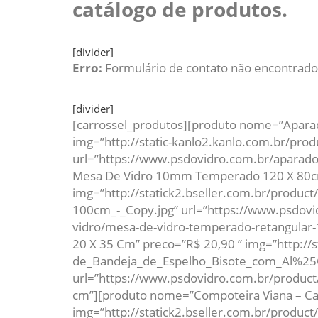
catálogo de produtos.
[divider]
Erro:
Formulário de contato não encontrado
[divider]
[carrossel_produtos][produto nome=”Aparad
img=”http://static-kanlo2.kanlo.com.br/pr
url=”https://www.psdovidro.com.br/aparad
Mesa De Vidro 10mm Temperado 120 X 80cm
img=”http://statick2.bseller.com.br/prod
100cm_-_Copy.jpg” url=”https://www.psdov
vidro/mesa-de-vidro-temperado-retangular
20 X 35 Cm” preco=”R$ 20,90 ” img=”http://
de_Bandeja_de_Espelho_Bisote_com_Al%25
url=”https://www.psdovidro.com.br/product
cm”][produto nome=”Compoteira Viana – Ca
img=”http://statick2.bseller.com.br/produ