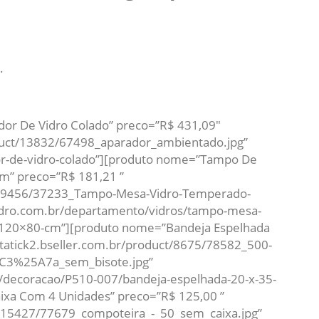
.
or De Vidro Colado” preco=”R$ 431,09″
oduct/13832/67498_aparador_ambientado.jpg”
or-de-vidro-colado”][produto nome=”Tampo De
” preco=”R$ 181,21 ”
uct/9456/37233_Tampo-Mesa-Vidro-Temperado-
idro.com.br/departamento/vidros/tampo-mesa-
-120×80-cm”][produto nome=”Bandeja Espelhada
statick2.bseller.com.br/product/8675/78582_500-
C3%25A7a_sem_bisote.jpg”
/decoracao/P510-007/bandeja-espelhada-20-x-35-
ixa Com 4 Unidades” preco=”R$ 125,00 ”
ct/15427/77679_compoteira_-_50_sem_caixa.jpg”