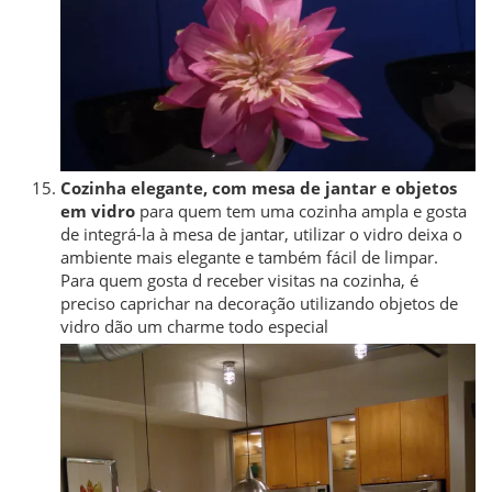
Cozinha elegante, com mesa de jantar e objetos
em vidro
para quem tem uma cozinha ampla e gosta
de integrá-la à mesa de jantar, utilizar o vidro deixa o
ambiente mais elegante e também fácil de limpar.
Para quem gosta d receber visitas na cozinha, é
preciso caprichar na decoração utilizando objetos de
vidro dão um charme todo especial