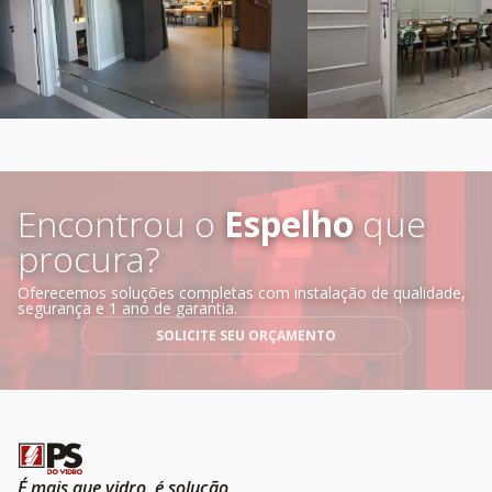
Encontrou o
Espelho
que
procura?
Oferecemos soluções completas com instalação de qualidade, 
segurança e 1 ano de garantia.
SOLICITE SEU ORÇAMENTO
É mais que vidro, é solução.