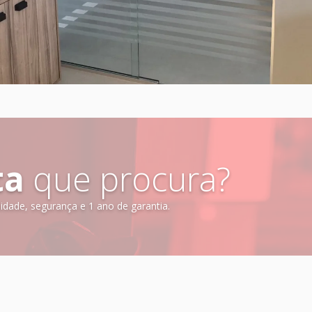
ta
que procura?
dade, segurança e 1 ano de garantia.