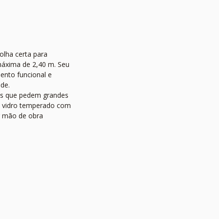
olha certa para
máxima de 2,40 m. Seu
mento funcional e
de.
tos que pedem grandes
em vidro temperado com
r mão de obra