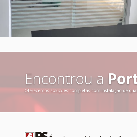
Encontrou a
Por
Oferecemos soluções completas com instalação de quali