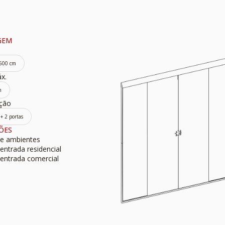
GEM
 600 cm
x.
m
ção
 + 2 portas
ÕES
de ambientes
entrada residencial
 entrada comercial