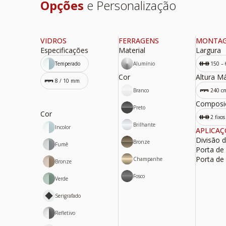
Opções
e Personalização
VIDROS
FERRAGENS
MONTA
Especificações
Material
Largura
Temperado
Alumínio
150 –
Cor
Altura Má
8 / 10 mm
Branco
240 c
Composi
Preto
Cor
2 fixos
Brilhante
Incolor
APLICAÇ
Divisão 
Bronze
Fumê
Porta de 
Porta de
Champanhe
Bronze
Fosco
Verde
Serigrafado
Refletivo